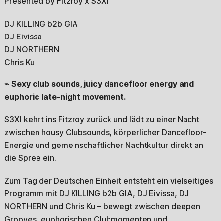
Presented by Fitzroy x S3XI
DJ KILLING b2b GIA
DJ Eivissa
DJ NORTHERN
Chris Ku
⌁ Sexy club sounds, juicy dancefloor energy and
euphoric late-night movement.
S3XI kehrt ins Fitzroy zurück und lädt zu einer Nacht
zwischen housy Clubsounds, körperlicher Dancefloor-
Energie und gemeinschaftlicher Nachtkultur direkt an
die Spree ein.
Zum Tag der Deutschen Einheit entsteht ein vielseitiges
Programm mit DJ KILLING b2b GIA, DJ Eivissa, DJ
NORTHERN und Chris Ku – bewegt zwischen deepen
Grooves, euphorischen Clubmomenten und