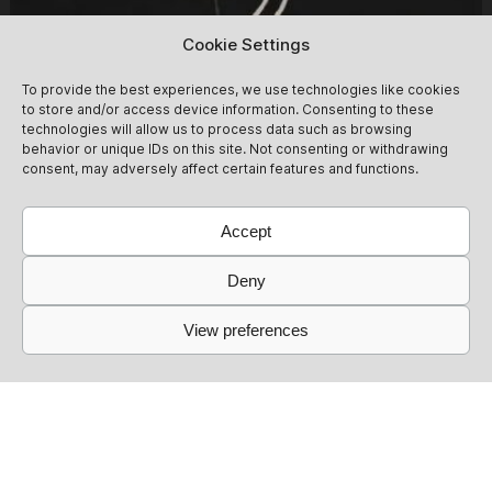
Cookie Settings
To provide the best experiences, we use technologies like cookies
to store and/or access device information. Consenting to these
technologies will allow us to process data such as browsing
behavior or unique IDs on this site. Not consenting or withdrawing
consent, may adversely affect certain features and functions.
Accept
Insolar (Daytime Clubbing)
12/09
Deny
We follow the glow of the day into the haze of the night -
plenty of time for blurry dancefloor scandals. Tickets at
View preferences
the Door: 20 Euro Cash ,- Please note that a presale
ticket does not guarantee entry. The club reserves the
12/09
Get Tickets
right to deny entry. Tickets will be automatically
refunded in that case. We ask that you please take this
into account and respect it.